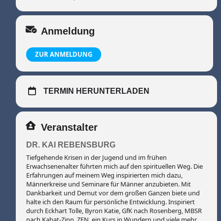
Was dich in diesem
Lebensfreude-Männerseminar
erwartet.
Anmeldung
ZUR ANMELDUNG
Dieses Seminar bietet dir die Möglichkeit, in einer
unterstützenden Atmosphäre deine Lebensenergie zu
erwecken und die tiefe Freude am Mannsein neu zu
entdecken. Bereite dich auf eine unvergessliche Erfahrung
TERMIN HERUNTERLADEN
vor, die dich mit neuer Kraft und Klarheit in deinen Alltag
zurückkehren lässt.
Veranstalter
Verbinde dich mit deiner Essenz & stärke deine
DR. KAI REBENSBURG
Männlichkeit
Tiefgehende Krisen in der Jugend und im frühen
Erwachsenenalter führten mich auf den spirituellen Weg. Die
Erfahrungen auf meinem Weg inspirierten mich dazu,
Tiefe Verbindung zu deiner inneren Natur und zum
Männerkreise und Seminare für Männer anzubieten. Mit
gemeinsamen Erleben unter Männern
Dankbarkeit und Demut vor dem großen Ganzen biete und
halte ich den Raum für persönliche Entwicklung. Inspiriert
durch Eckhart Tolle, Byron Katie, GfK nach Rosenberg, MBSR
Die magische Kraft des Atems als Werkzeug für Heilung
nach Kabat-Zinn, ZEN, ein Kurs in Wundern und viele mehr.