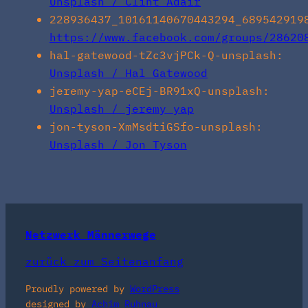
Unsplash / Clint Adair
228936437_10161140670443294_689542919
https://www.facebook.com/groups/28620
hal-gatewood-tZc3vjPCk-Q-unsplash:
Unsplash / Hal Gatewood
jeremy-yap-eCEj-BR91xQ-unsplash:
Unsplash / jeremy yap
jon-tyson-XmMsdtiGSfo-unsplash:
Unsplash / Jon Tyson
Netzwerk Männerwege
zurück zum Seitenanfang
Proudly powered by
WordPress
designed by
Achim Ruhnau