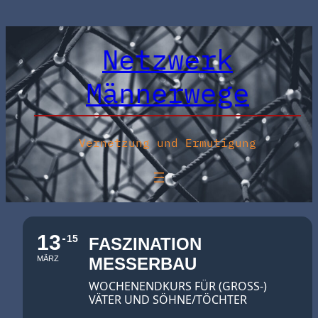
Netzwerk
Männerwege
Vernetzung und Ermutigung
13
15
FASZINATION
MÄRZ
MESSERBAU
WOCHENENDKURS FÜR (GROSS-) V
ÄTER UND SÖHNE/TÖCHTER