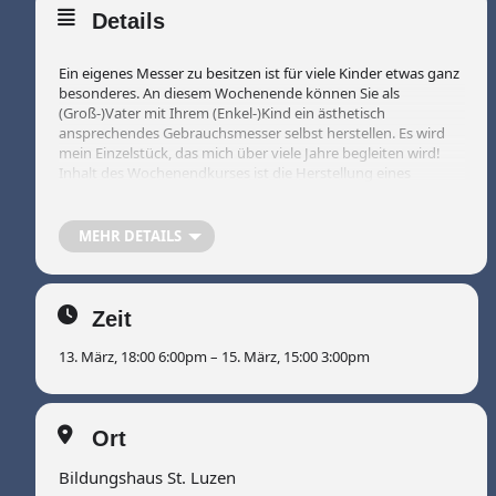
Details
Ein eigenes Messer zu besitzen ist für viele Kinder etwas ganz
besonderes. An diesem Wochenende können Sie als
(Groß-)Vater mit Ihrem (Enkel-)Kind ein ästhetisch
ansprechendes Gebrauchsmesser selbst herstellen. Es wird
mein Einzelstück, das mich über viele Jahre begleiten wird!
Inhalt des Wochenendkurses ist die Herstellung eines
ästhetisch ansprechenden Gebrauchsmessers
(Fahrtenmesser, Schnitzmesser, Käsemesser o.ä.) nach
eigenem Entwurf und unter fachlicher Hilfestellung. Für die
MEHR DETAILS
Griffe werden vorwiegend heimische Hölzer (Obsthölzer,
Wacholder, Birke, Flieder und z.T. auch Birkenrinde)
verwendet.
Zeit
13. März, 18:00 6:00pm – 15. März, 15:00 3:00pm
Verschiedene Klingenformen stehen zur Verfügung.
Ergänzend zur handwerklichen Arbeit wird
Ort
Hintergrundwissen zum skandinavischen Messerbau
vermittelt. Die Gestaltung des Messergriffs (Formen, Glätten
Bildungshaus St. Luzen
und biologische Oberflächenverarbeitung) erfolgt