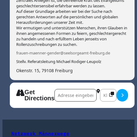
Zentrales Anliegen ist, die befreiende Kraft des Evangeliums
Wolfgang Holl (Theologe)
geschlechtersensibel erfahrbar werden zu lassen.
Reinhold Gallasch (Messerbauer)
Auf dieser Grundlage arbeiten wir bei der Suche nach
Karl Wagner (Sozialpädagoge, Messerbauer)
gerechten Antworten auf die persönlichen und globalen
Herausforderungen unserer Zeit mit.
Wir ermutigen und unterstützen Menschen, ihren Glauben in
ihnen angemessenen Formen zu feiern, geschlechtergerecht
zu handeln und nach erfülltem Leben jenseits von
Rollenzuschreibungen zu suchen.
frauen-maenner-gender@seelsorgeamt-freiburg.de
Stellv. Referatsleitung Michael Rodiger-Leupolz
Okenstr. 15, 79108 Freiburg
Get
Address – Faszination Messerbau []
Destination Addre
Directions
Netzwerk Männerwege