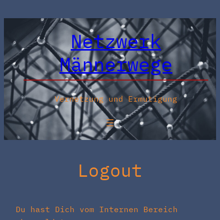
Zum
Inhalt
Netzwerk
springen
Männerwege
Vernetzung und Ermutigung
Logout
Du hast Dich vom Internen Bereich