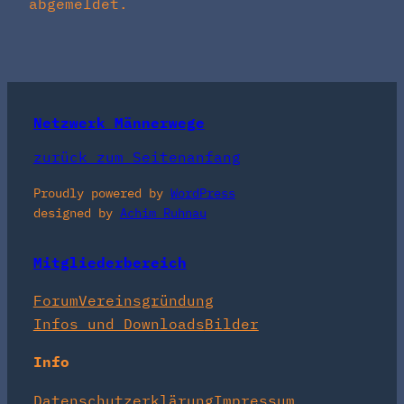
abgemeldet.
Netzwerk Männerwege
zurück zum Seitenanfang
Proudly powered by
WordPress
designed by
Achim Ruhnau
Mitgliederbereich
Forum
Vereinsgründung
Infos und Downloads
Bilder
Info
Datenschutzerklärung
Impressum