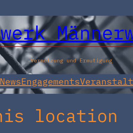
zwerk Männer
Vernetzung und Ermutigung
News
Engagements
Veranstal
his location