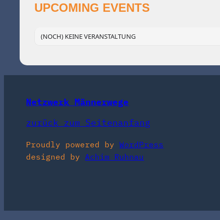
UPCOMING EVENTS
(NOCH) KEINE VERANSTALTUNG
Netzwerk Männerwege
zurück zum Seitenanfang
Proudly powered by
WordPress
designed by
Achim Ruhnau