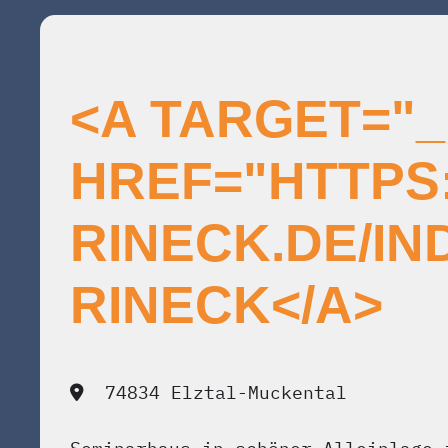
<A TARGET="
HREF="HTTPS
RINECK.DE/I
RINECK</A>
74834 Elztal-Muckental