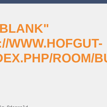
_BLANK"
://WWW.HOFGUT-
NDEX.PHP/ROOM/